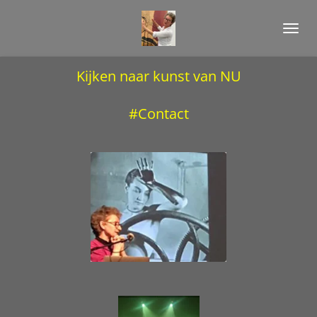
Ga
direct
naar
de
Kijken naar kunst van NU
hoofdinhoud
#
Contact