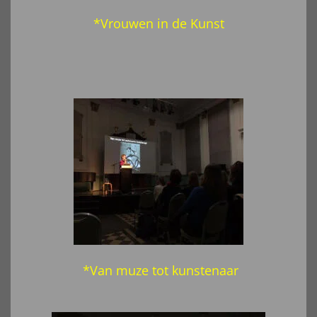
*Vrouwen in de Kunst
*Van muze tot kunstenaar