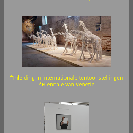
*Inleiding in internationale tentoonstellingen
*Biënnale van Venetië